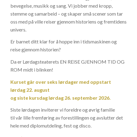
bevegelse, musikk og sang. Vi jobber med kropp,
stemme og samarbeid – og skaper små scener som tar
oss med på ville reiser gjennom historiens og fremtidens
univers.
Er barnet ditt klar for å hoppe inn i tidsmaskinen og
reise gjennom historien?
Da er Lørdagsteaterets EN REISE GJENNOM TID OG
ROM midt i blinken!
Kurset g
å
r over seks l
ø
rdager med oppstart
l
ø
rdag 22. august
og siste kursdag l
ø
rdag 26. september 2026.
Siste lørdagen inviterer vi foreldre og øvrig familie
til vår lille fremføring av forestillingen og avslutter det
hele med diplomutdeling, fest og disco.