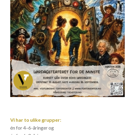
Vi har to ulike grupper:
én for 4–6-åringer og