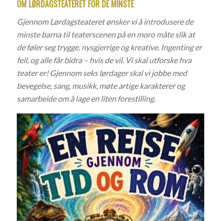
OM LØRDAGSTEATERET FOR DE MINSTE
Gjennom Lørdagsteateret ønsker vi å introdusere de
minste barna
til teaterscenen på en moro måte slik at
de føler seg trygge, nysgjerrige og kreative. Ingenting er
feil, og alle får bidra – hvis de vil.
Vi skal utforske hva
teater er!
Gjennom seks lørdager skal vi jobbe med
bevegelse, sang, musikk,
møte artige karakterer
og
samarbeide om å lage en liten forestilling.