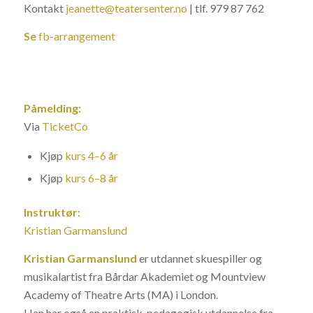
Kontakt
jeanette@teatersenter.no
| tlf. 979 87 762
Se
fb-arrangement
Påmelding:
Via
TicketCo
Kjøp
kurs 4–6 år
Kjøp
kurs 6–8 år
Instruktør:
Kristian Garmanslund
Kristian Garmanslund
er utdannet skuespiller og
musikalartist fra Bårdar Akademiet og Mountview
Academy of Theatre Arts (MA) i London.
Han har også en praktisk-pedagogisk utdannelse fra