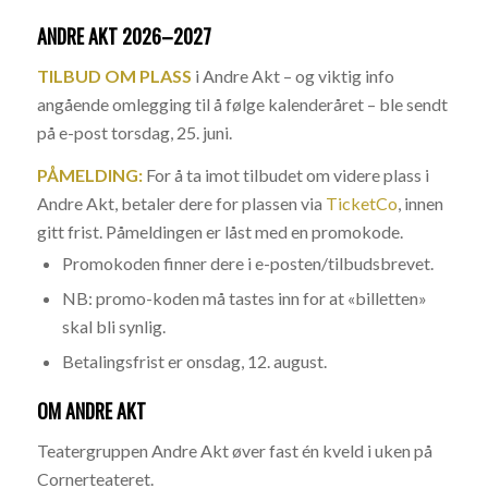
ANDRE AKT 2026–2027
TILBUD OM PLASS
i Andre Akt – og viktig info
angående omlegging til å følge kalenderåret – ble sendt
på e-post torsdag, 25. juni.
PÅMELDING:
For å ta imot tilbudet om videre plass i
Andre Akt, betaler dere for plassen via
TicketCo
, innen
gitt frist. Påmeldingen er låst med en promokode.
Promokoden finner dere i e-posten/tilbudsbrevet.
NB:
promo-koden må tastes inn for at «billetten»
skal bli synlig.
Betalingsfrist er onsdag, 12. august.
OM ANDRE AKT
Teatergruppen Andre Akt øver fast én kveld i uken på
Cornerteateret.