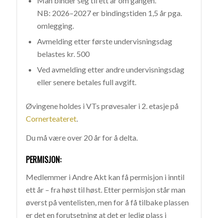
Man binder seg til ett år om gangen.
NB: 2026–2027 er bindingstiden 1,5 år pga.
omlegging.
Avmelding etter første undervisningsdag
belastes kr. 500
Ved avmelding etter andre undervisningsdag
eller senere betales full avgift.
Øvingene holdes i VTs prøvesaler i 2. etasje på
Cornerteateret
.
Du må være over 20 år for å delta.
PERMISJON:
Medlemmer i Andre Akt kan få permisjon i inntil
ett år – fra høst til høst. Etter permisjon står man
øverst på ventelisten, men for å få tilbake plassen
er det en forutsetning at det er ledig plass i