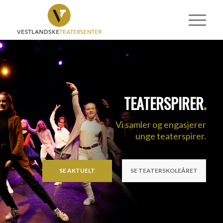
TEATERSPIRER
.
Vi samler og engasjerer
unge teaterspirer.
SE AKTUELT
SE TEATERSKOLEÅRET