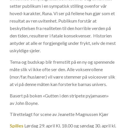
setter publikum i en sympatisk stilling ovenfor vår
hoved-karakter, Runa. Vi ser på feilene hun gjør som et
resultat av ren uvitenhet. Publikum forstår at
beskyttelsen fra realiteten til den horrible verden på
den tiden, resulterer i fatale konsekvenser. Historien
antyder at alle er forgjengelig under frykt, selv de mest
uskyldige sjeler.
Tema og budskap blir fremstilt på en ny og spennende
måte slik vi ikke ofte ser den. Alle voksenrollene
(mor/far/huslærer) vil være stemmer på voiceover slik
at vi på denne måten kan forsterke barnas univers.
Basert på boken «Gutten i den stripete pyjamasen»
av John Boyne.
Tilrettelagt for scene av Jeanette Magnussen Kjær
Spilles
Lørdag 29. april Kl. 18.00 og søndag 30. april kl.