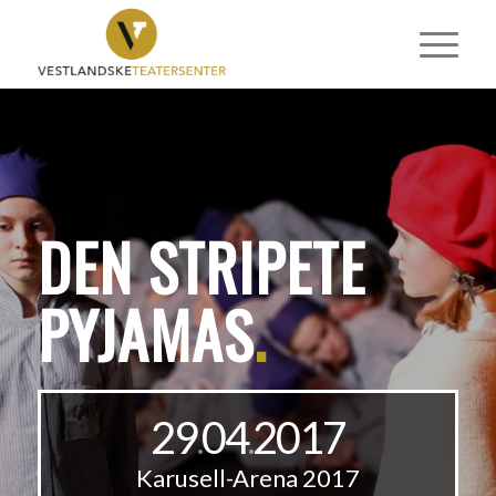
DEN STRIPETE
PYJAMAS
.
29
04
2017
.
.
Karusell-Arena 2017