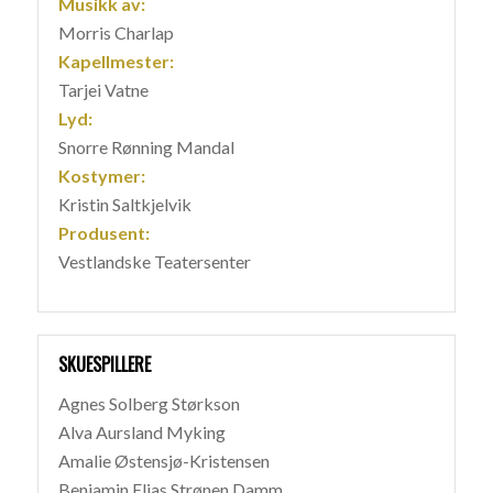
Musikk av:
Morris Charlap
Kapellmester:
Tarjei Vatne
Lyd:
Snorre Rønning Mandal
Kostymer:
Kristin Saltkjelvik
Produsent:
Vestlandske Teatersenter
SKUESPILLERE
Agnes Solberg Størkson
Alva Aursland Myking
Amalie Østensjø-Kristensen
Benjamin Elias Strønen Damm