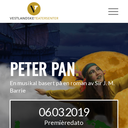
PETER PAN
.
En musikal basert på en roman av Sir J. M.
Barrie
06
03
2019
.
.
Premièredato