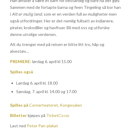
Han ønsker å være et barn for bestandig og bare ha det gøy.
Sammen med de fortapte barna og feen Tingeling så bor han
i
Alt er mulig land,
som er en verden full av muligheter men
også utfordringer. Her er det nemlig fullsatt av indianere,
pirater, krokodiller og havfruer. Bli med oss og utforske
denne utrolige verdenen.
Alt du trenger med på reisen er bitte litt tro, håp og
alvestøv…
PREMIERE:
lørdag 6. april kl 15.00
Spilles også
Lørdag 6. april kl. 18.00
Søndag, 7. april kl. 14.00 og 17.00
Spilles på
Cornerteateret, Kongesalen
Billetter
kjøpes på
TicketCo.no
Last ned
Peter Pan-plakat