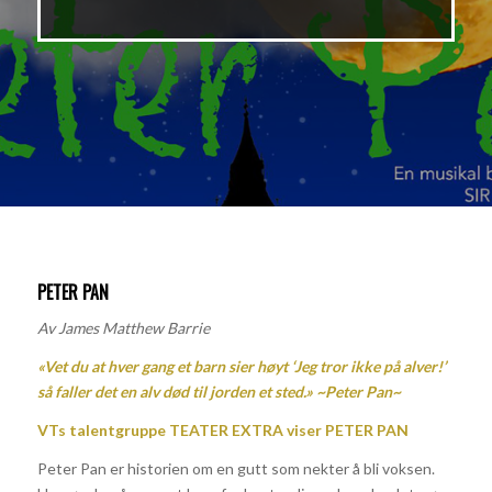
PETER PAN
Av James Matthew Barrie
«Vet du at hver gang et barn sier høyt ‘Jeg tror ikke på alver!’
så faller det en alv død til jorden et sted.»
~
Peter Pan
~
VTs talentgruppe TEATER EXTRA viser
PETER PAN
Peter Pan er historien om en gutt som nekter å bli voksen.