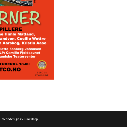
g
-
Webdesign av Limedrop