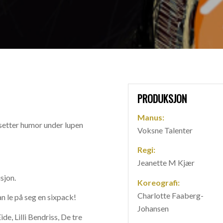
PRODUKSJON
Manus:
setter humor under lupen
Voksne Talenter
Regi:
Jeanette M Kjær
sjon.
Koreografi:
Charlotte Faaberg-
n le på seg en sixpack!
Johansen
ide, Lilli Bendriss, De tre