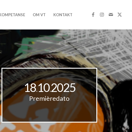
 KOMPETANSE
OM VT
KONTAKT
18
10
2025
.
.
Premièredato