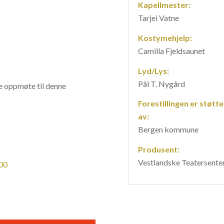
Kapellmester:
Tarjei Vatne
Kostymehjelp:
Camilla Fjeldsaunet
Lyd/Lys:
Pål T. Nygård
de oppmøte til denne
Forestillingen er støtte
av:
Bergen kommune
Produsent:
Vestlandske Teatersente
00