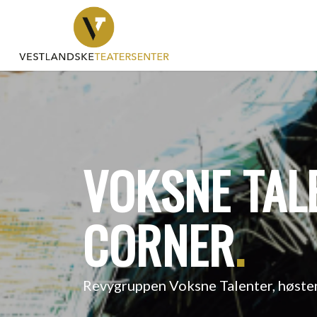
VOKSNE TAL
CORNER
.
Revygruppen Voksne Talenter, høst