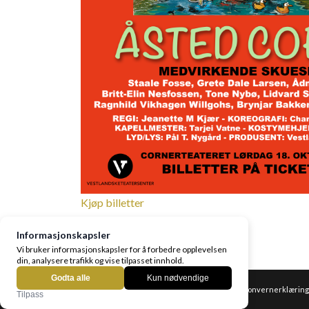
Kjøp billetter
© Copyright Vestlanske Teatersenter AS -
Personvernerklærin