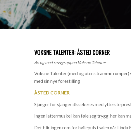
VOKSNE TALENTER: ÅSTED CORNER
Av og med revygruppen Voksne Talenter
Voksne Talenter (med og uten stramme rumper) 
med sin nye forestilling
ÅSTED CORNER
Sjanger for sjanger dissekeres med ytterste presi
Ingen lattermuskel kan føle seg trygg, her kan ma
Det blir ingen rom for hvilepuls i salen når Linda E