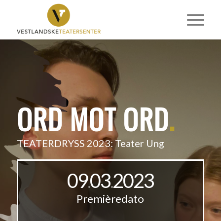
ORD MOT ORD
.
TEATERDRYSS 2023: Teater Ung
09
03
2023
.
.
Premièredato