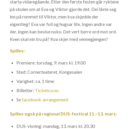
starta vidaregåande. Etter den første festen går ryktene
på skulen om at Eva og Viktor gjorde det. Dei låste seg
inn på rommet til Viktor, men kva skjedde der
eigentleg? Eva var full og hugsar lite. Ingen andre var
der, ingen kan bevise noko. Det vert berre ord mot ord.
Kven skal ein tru på? Kva skjer med vennegjengen?
Spilles:
Premiere: torsdag, 9. mars kl. 19.00
Sted: Cornerteateret, Kongesalen
Varighet: ca. 1 time
Billetter:
Ticketco.no
Se
facebook-arrangement
Spilles også på regional DUS-festival 11.–13. mars:
DUS-visning: mandag, 13. mars kl. 20.30